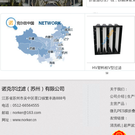
折叠滤芯生产线，以确保诺
>>详细
HW耐高温高效过
HV塑料框V型过滤
滤器
器
关于我们：
公司介绍 | 生产
江苏省苏州市吴中区胥口镇繁丰路888号
主营产品：
电话：0512-66564555
微孔PES膜折叠
邮箱：norker@163.com
友情链接：
网址：www.norker.cn
清洗机 | 超声波