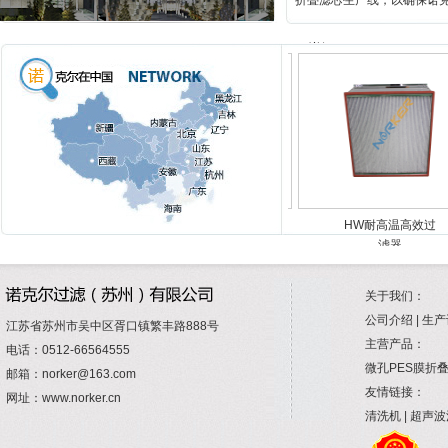
折叠滤芯生产线，以确保诺
>>详细
无隔板
HC液漕式高效过
HW耐高温高效过
滤器
滤器
关于我们：
公司介绍 | 生产
江苏省苏州市吴中区胥口镇繁丰路888号
主营产品：
电话：0512-66564555
微孔PES膜折叠
邮箱：norker@163.com
友情链接：
网址：www.norker.cn
清洗机 | 超声波